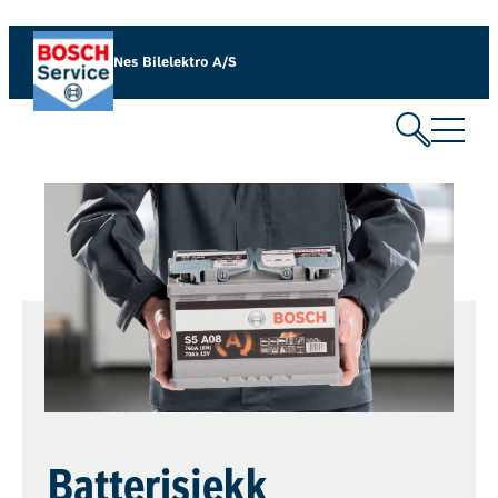
Nes Bilelektro A/S
Batterisjekk